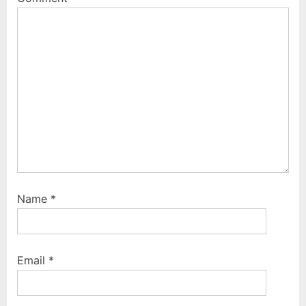
o
t
s
:
t
:
Name
*
Email
*