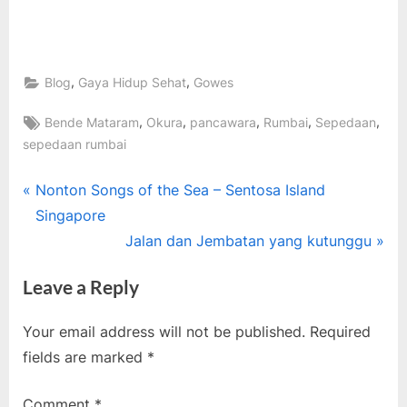
,
,
Blog
Gaya Hidup Sehat
Gowes
Tags:
,
,
,
,
,
Bende Mataram
Okura
pancawara
Rumbai
Sepedaan
sepedaan rumbai
Post
P
Nonton Songs of the Sea – Sentosa Island
r
Singapore
navigation
e
N
Jalan dan Jembatan yang kutunggu
v
e
Leave a Reply
i
x
o
t
Your email address will not be published.
Required
u
P
fields are marked
*
s
o
P
s
Comment
*