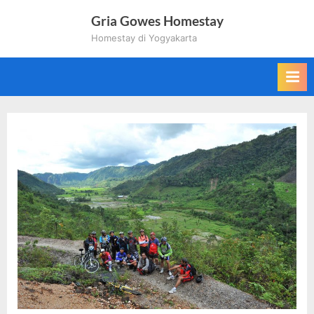
Skip
Gria Gowes Homestay
to
Homestay di Yogyakarta
content