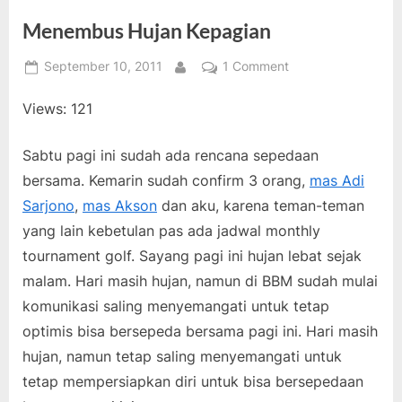
Menembus Hujan Kepagian
Posted
on
September 10, 2011
1 Comment
By
on
Menembus
Views: 121
Hujan
Kepagian
Sabtu pagi ini sudah ada rencana sepedaan
bersama. Kemarin sudah confirm 3 orang,
mas Adi
Sarjono
,
mas Akson
dan aku, karena teman-teman
yang lain kebetulan pas ada jadwal monthly
tournament golf. Sayang pagi ini hujan lebat sejak
malam. Hari masih hujan, namun di BBM sudah mulai
komunikasi saling menyemangati untuk tetap
optimis bisa bersepeda bersama pagi ini. Hari masih
hujan, namun tetap saling menyemangati untuk
tetap mempersiapkan diri untuk bisa bersepedaan