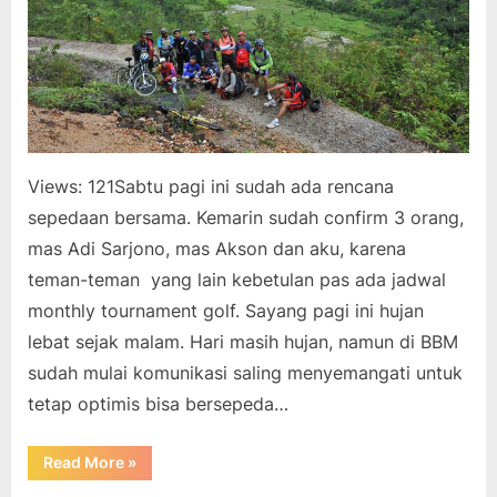
Views: 121Sabtu pagi ini sudah ada rencana
sepedaan bersama. Kemarin sudah confirm 3 orang,
mas Adi Sarjono, mas Akson dan aku, karena
teman-teman yang lain kebetulan pas ada jadwal
monthly tournament golf. Sayang pagi ini hujan
lebat sejak malam. Hari masih hujan, namun di BBM
sudah mulai komunikasi saling menyemangati untuk
tetap optimis bisa bersepeda…
“Menembus
Read More
»
Hujan
Kepagian”