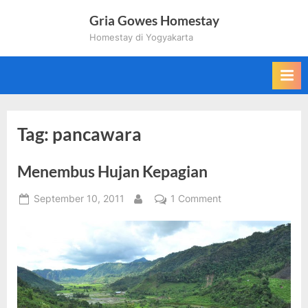
Skip
Gria Gowes Homestay
to
Homestay di Yogyakarta
content
Tag:
pancawara
Menembus Hujan Kepagian
Posted
on
September 10, 2011
1 Comment
By
on
Menembus
Hujan
Kepagian