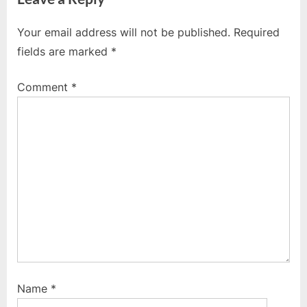
i
x
o
t
Your email address will not be published.
Required
u
P
fields are marked
*
s
o
P
s
Comment
*
o
t
s
:
t
:
Name
*