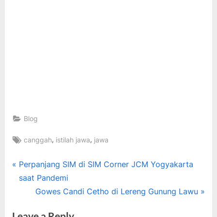
Blog
Tags:
,
,
canggah
istilah jawa
jawa
Post
P
Perpanjang SIM di SIM Corner JCM Yogyakarta
r
saat Pandemi
navigation
e
N
Gowes Candi Cetho di Lereng Gunung Lawu
v
e
Leave a Reply