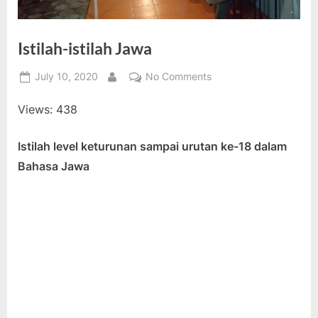
Istilah-istilah Jawa
Posted
on
July 10, 2020
No Comments
By
on
Istilah-
Views: 438
istilah
Jawa
Istilah level keturunan sampai urutan ke-18 dalam
Bahasa Jawa