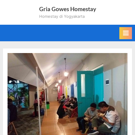
Skip
Gria Gowes Homestay
to
Homestay di Yogyakarta
content