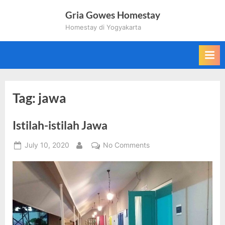
Skip
Gria Gowes Homestay
to
Homestay di Yogyakarta
content
Tag:
jawa
Istilah-istilah Jawa
Posted
on
July 10, 2020
No Comments
By
on
Istilah-
istilah
Jawa