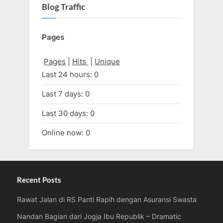
Blog Traffic
Pages
Pages
|
Hits
|
Unique
Last 24 hours:
0
Last 7 days:
0
Last 30 days:
0
Online now: 0
Recent Posts
Rawat Jalan di RS Panti Rapih dengan Asuransi Swasta
Nandan Bagian dari Jogja Ibu Republik – Dramatic