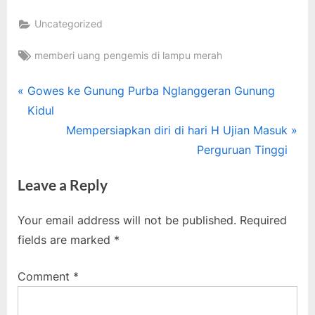
Uncategorized
Tags:
memberi uang pengemis di lampu merah
Post
P
Gowes ke Gunung Purba Nglanggeran Gunung
r
Kidul
navigation
e
N
Mempersiapkan diri di hari H Ujian Masuk
v
e
Perguruan Tinggi
i
x
Leave a Reply
o
t
u
P
Your email address will not be published.
Required
s
o
fields are marked
*
P
s
o
t
Comment
*
s
:
t