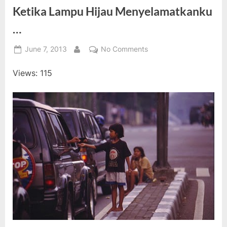
Ketika Lampu Hijau Menyelamatkanku
…
Posted
on
June 7, 2013
No Comments
By
on
Ketika
Views: 115
Lampu
Hijau
Menyelamatkanku
…