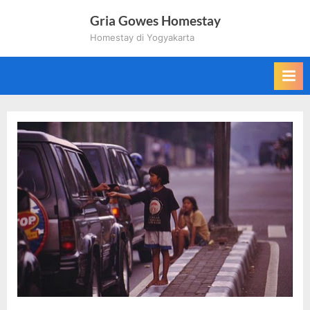
Skip
Gria Gowes Homestay
to
Homestay di Yogyakarta
content