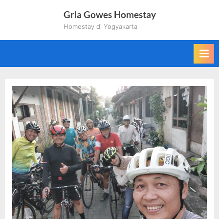
Skip
Gria Gowes Homestay
to
Homestay di Yogyakarta
content