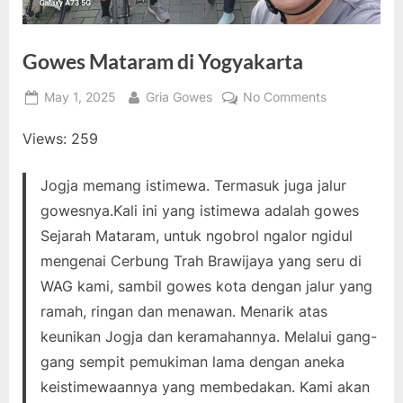
Gowes Mataram di Yogyakarta
Posted
By
on
May 1, 2025
Gria Gowes
No Comments
on
Gowes
Views: 259
Mataram
di
Yogyakarta
Jogja memang istimewa. Termasuk juga jalur
gowesnya.Kali ini yang istimewa adalah gowes
Sejarah Mataram, untuk ngobrol ngalor ngidul
mengenai Cerbung Trah Brawijaya yang seru di
WAG kami, sambil gowes kota dengan jalur yang
ramah, ringan dan menawan. Menarik atas
keunikan Jogja dan keramahannya. Melalui gang-
gang sempit pemukiman lama dengan aneka
keistimewaannya yang membedakan. Kami akan