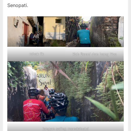
Senopati.
mbak Iik
Koh Benni dan bang Yos
jangan saling mendahului