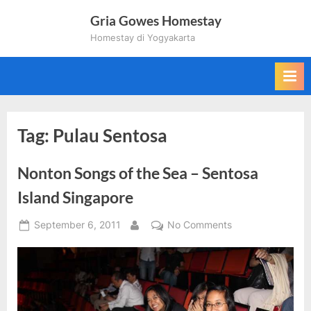
Skip
Gria Gowes Homestay
to
Homestay di Yogyakarta
content
Tag:
Pulau Sentosa
Nonton Songs of the Sea – Sentosa
Island Singapore
Posted
on
September 6, 2011
No Comments
By
on
Nonton
Songs
of
the
Sea