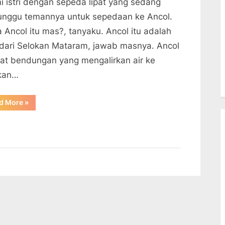
i istri dengan sepeda lipat yang sedang
nggu temannya untuk sepedaan ke Ancol.
 Ancol itu mas?, tanyaku. Ancol itu adalah
 dari Selokan Mataram, jawab masnya. Ancol
at bendungan yang mengalirkan air ke
kan…
“Gowes
d More
»
ke
Pakem”