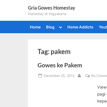
Skip
Gria Gowes Homestay
to
Homestay di Yogyakarta
content
Toggle
Home
Blog
Home Addicts
You
sub-
menu
Togg
sub-
Tag:
pakem
men
Gowes ke Pakem
Posted
December 25, 2012
No Comm
By
on
View
pagi
kepa