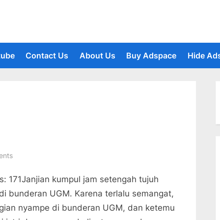
tube
Contact Us
About Us
Buy Adspace
Hide Ad
le
u
on
ents
Gowes
s: 171Janjian kumpul jam setengah tujuh
ke
Pakem
 di bunderan UGM. Karena terlalu semangat,
gian nyampe di bunderan UGM, dan ketemu