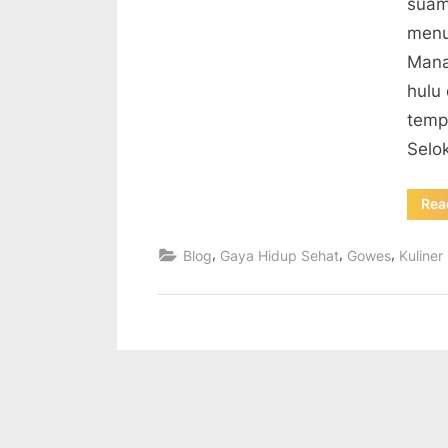
suam
menu
Mana
hulu
temp
Selo
Rea
,
,
,
Blog
Gaya Hidup Sehat
Gowes
Kuliner