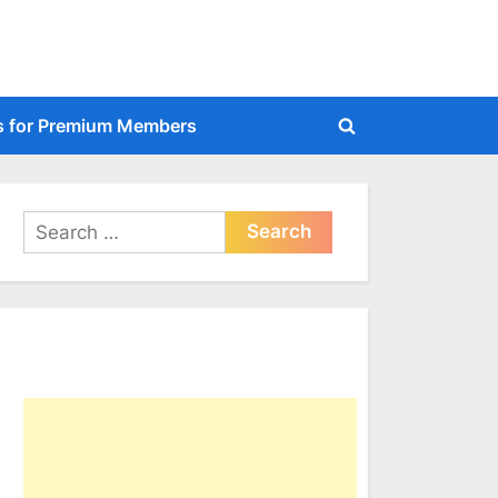
s for Premium Members
Toggle
search
form
Search
for: