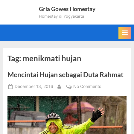
Skip
Gria Gowes Homestay
to
Homestay di Yogyakarta
content
Tag:
menikmati hujan
Mencintai Hujan sebagai Duta Rahmat
Posted
on
December 13, 2016
No Comments
By
on
Mencintai
Hujan
sebagai
Duta
Rahmat