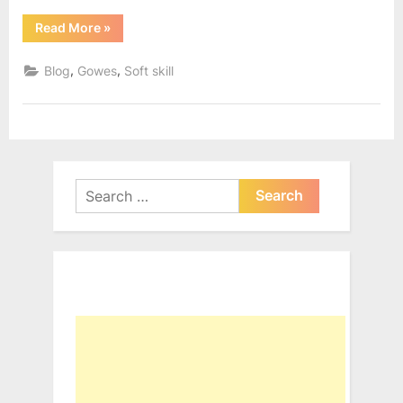
“Mencintai
Read More
»
Hujan
sebagai
Duta
,
,
Blog
Gowes
Soft skill
Rahmat”
Search
for: