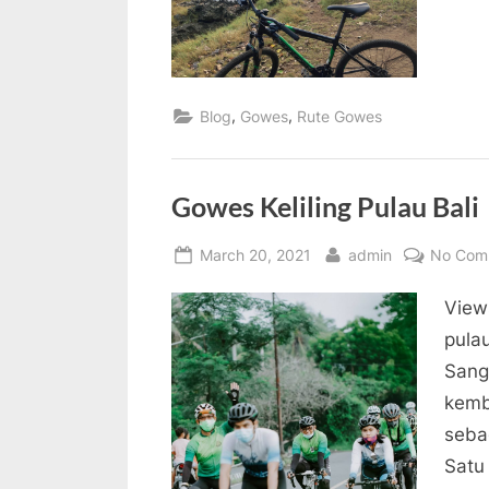
,
,
Blog
Gowes
Rute Gowes
Gowes Keliling Pulau Bali
Posted
By
March 20, 2021
admin
No Com
on
View
pulau
Sang
kemb
sebag
Satu