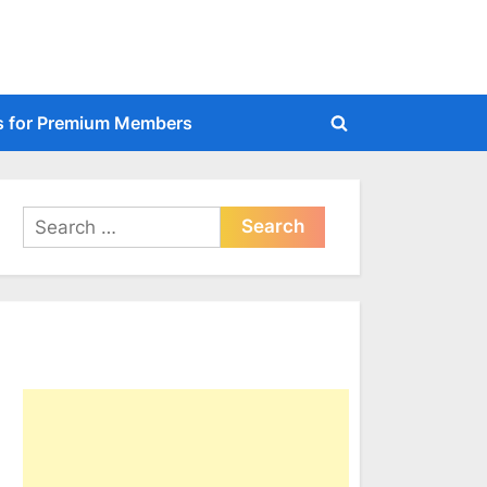
s for Premium Members
Toggle
search
form
Search
for: