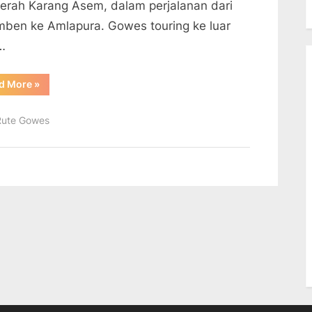
aerah Karang Asem, dalam perjalanan dari
mben ke Amlapura. Gowes touring ke luar
…
“Gowes
d More
»
Keliling
Pulau
Bali”
Rute Gowes