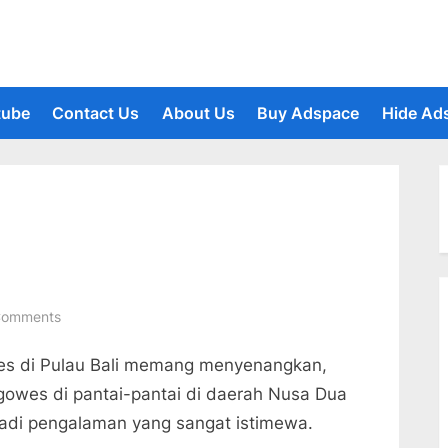
tube
Contact Us
About Us
Buy Adspace
Hide Ad
le
u
on
Comments
Gowes
s di Pulau Bali memang menyenangkan,
di
Nusa
gowes di pantai-pantai di daerah Nusa Dua
Dua
adi pengalaman yang sangat istimewa.
Bali