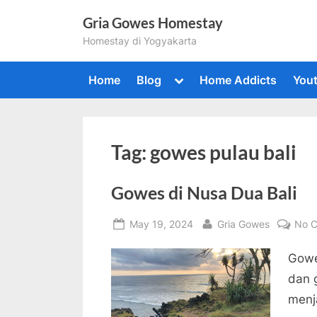
Skip
Gria Gowes Homestay
to
Homestay di Yogyakarta
content
Toggle
Home
Blog
Home Addicts
You
sub-
menu
Togg
sub-
Tag:
gowes pulau bali
men
Gowes di Nusa Dua Bali
Posted
By
May 19, 2024
Gria Gowes
No 
on
Gowe
dan 
menj