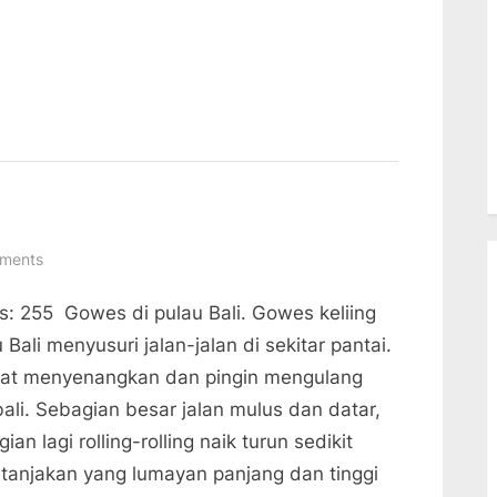
on
ments
Gowes
s: 255 Gowes di pulau Bali. Gowes keliing
Keliling
Pulau
 Bali menyusuri jalan-jalan di sekitar pantai.
Bali
at menyenangkan dan pingin mengulang
ali. Sebagian besar jalan mulus dan datar,
ian lagi rolling-rolling naik turun sedikit
 tanjakan yang lumayan panjang dan tinggi