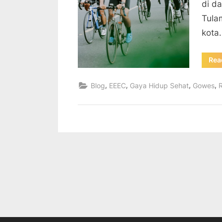
di d
Tula
kota
Rea
,
,
,
,
Blog
EEEC
Gaya Hidup Sehat
Gowes