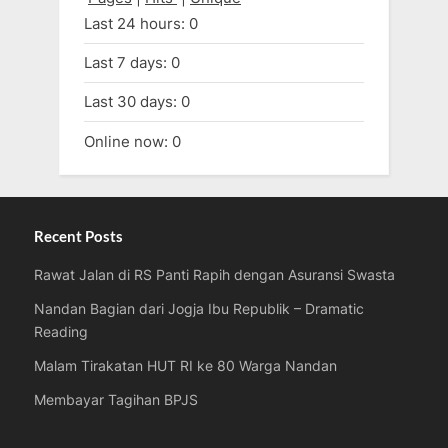
Last 24 hours:
0
Last 7 days:
0
Last 30 days:
0
Online now: 0
Recent Posts
Rawat Jalan di RS Panti Rapih dengan Asuransi Swasta
Nandan Bagian dari Jogja Ibu Republik – Dramatic
Reading
Malam Tirakatan HUT RI ke 80 Warga Nandan
Membayar Tagihan BPJS