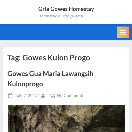
Skip
Gria Gowes Homestay
to
Homestay di Yogyakarta
content
Tag:
Gowes Kulon Progo
Gowes Gua Maria Lawangsih
Kulonprogo
Posted
on
July 7, 2017
No Comments
By
on
Gowes
Gua
Maria
Lawangsih
Kulonprogo