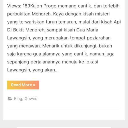
Views: 169Kulon Progo memang cantik, dan terlebih
perbukitan Menoreh. Kaya dengan kisah misteri
yang terwariskan turun temurun, mulai dari kisah Api
Di Bukit Menoreh, sampai kisah Gua Maria
Lawangsih, yang merupakan tempat peziarahan
yang menawan. Menarik untuk dikunjungi, bukan
saja karena gua alamnya yang cantik, namun juga
sepanjang perjalanannya menuju ke lokasi
Lawangsih, yang akan…
“Gowes
Read More
»
Gua
Maria
Lawangsih
,
Blog
Gowes
Kulonprogo”