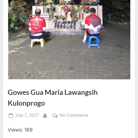
Gowes Gua Maria Lawangsih
Kulonprogo
Posted
on
July 7, 2017
No Comments
By
on
Gowes
Views: 169
Gua
Maria