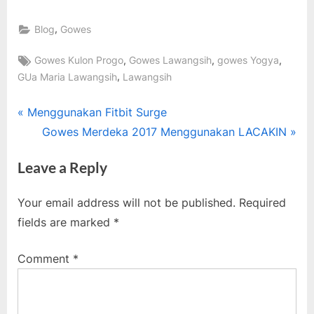
,
Blog
Gowes
Tags:
,
,
,
Gowes Kulon Progo
Gowes Lawangsih
gowes Yogya
,
GUa Maria Lawangsih
Lawangsih
Post
P
Menggunakan Fitbit Surge
r
N
Gowes Merdeka 2017 Menggunakan LACAKIN
navigation
e
e
Leave a Reply
v
x
i
t
Your email address will not be published.
Required
o
P
fields are marked
*
u
o
s
s
Comment
*
P
t
o
:
s