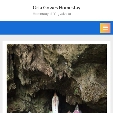
Skip
Gria Gowes Homestay
to
Homestay di Yogyakarta
content