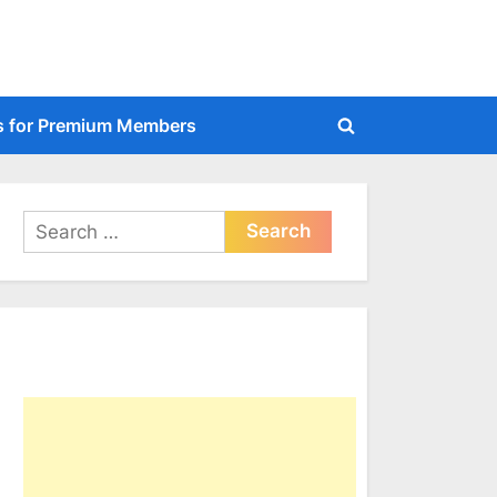
s for Premium Members
Toggle
search
form
Search
for: