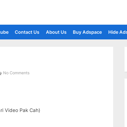
tube
Contact Us
About Us
Buy Adspace
Hide Ad
le
u
on
No Comments
Proses
Memulai
Menulis
ari Video Pak Cah)