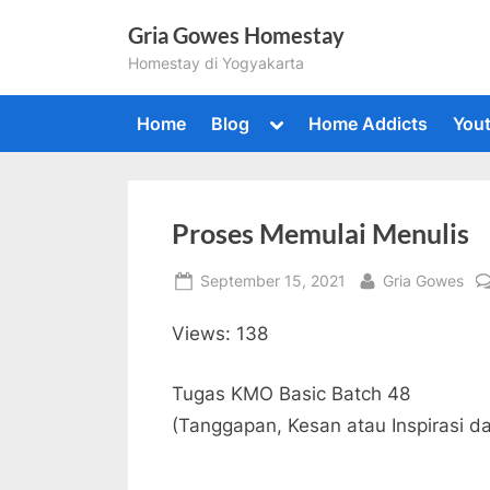
Skip
Gria Gowes Homestay
to
Homestay di Yogyakarta
content
Toggle
Home
Blog
Home Addicts
You
sub-
menu
Togg
sub-
Proses Memulai Menulis
men
Posted
By
September 15, 2021
Gria Gowes
on
Views: 138
Tugas KMO Basic Batch 48
(Tanggapan, Kesan atau Inspirasi d