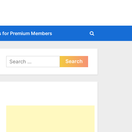
s for Premium Members
Toggle
search
form
Search
for: