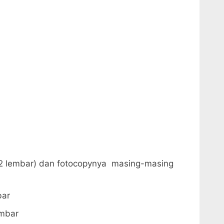
:
2 lembar) dan fotocopynya masing-masing
bar
embar