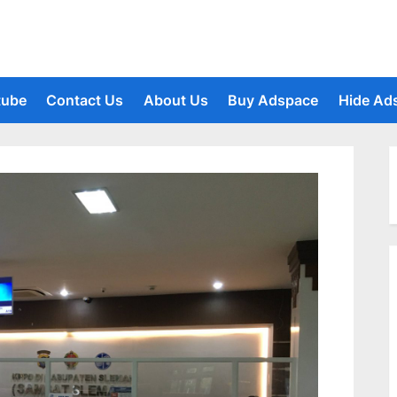
tube
Contact Us
About Us
Buy Adspace
Hide Ad
le
u