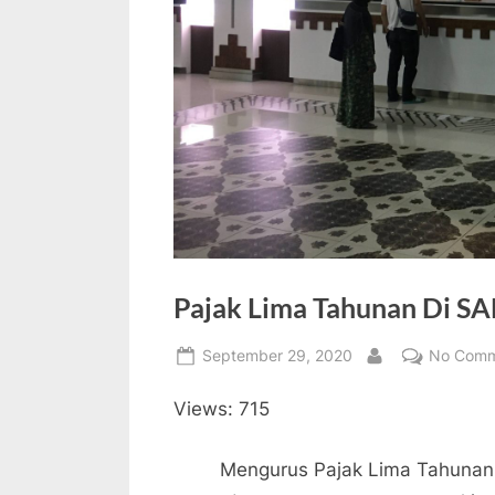
Pajak Lima Tahunan Di S
Posted
September 29, 2020
No Comm
By
on
Views: 715
Mengurus Pajak Lima Tahuna