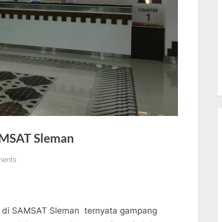
AMSAT Sleman
on
ents
Pajak
Lima
Tahunan
Di
n di SAMSAT Sleman ternyata gampang
SAMSAT