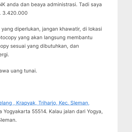
NK anda dan beaya administrasi. Tadi saya
. 3.420.000
ang diperlukan, jangan khawatir, di lokasi
fotocopy yang akan langsung membantu
opy sesuai yang dibutuhkan, dan
rgi.
wa uang tunai.
lang , Krapyak, Triharjo, Kec. Sleman,
a Yogyakarta 55514. Kalau jalan dari Yogya,
 Sleman.