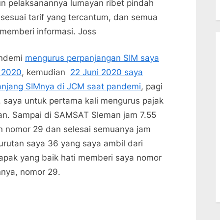
n pelaksanannya lumayan ribet pindah
Sleman
sesuai tarif yang tercantum, dan semua
memberi informasi. Joss
andemi
mengurus perpanjangan SIM saya
t 2020
, kemudian
22 Juni 2020 saya
jang SIMnya di JCM saat pandemi
, pagi
 saya untuk pertama kali mengurus pajak
an. Sampai di SAMSAT Sleman jam 7.55
an nomor 29 dan selesai semuanya jam
rutan saya 36 yang saya ambil dari
bapak yang baik hati memberi saya nomor
nnya, nomor 29.