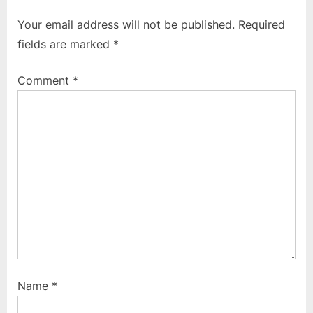
t
i
Your email address will not be published.
Required
P
o
fields are marked
*
o
u
s
s
Comment
*
t
P
:
o
s
t
:
Name
*