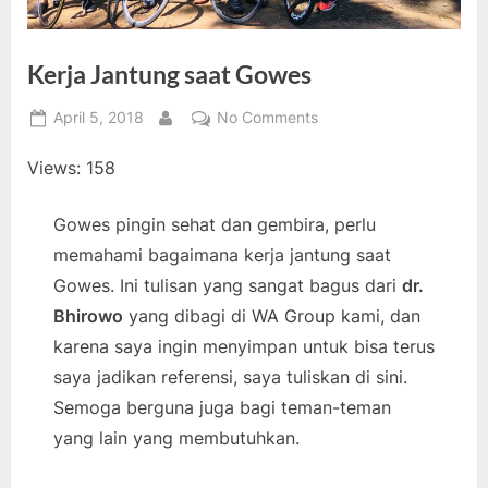
Kerja Jantung saat Gowes
Posted
on
April 5, 2018
No Comments
By
on
Kerja
Views: 158
Jantung
saat
Gowes
Gowes pingin sehat dan gembira, perlu
memahami bagaimana kerja jantung saat
Gowes. Ini tulisan yang sangat bagus dari
dr.
Bhirowo
yang dibagi di WA Group kami, dan
karena saya ingin menyimpan untuk bisa terus
saya jadikan referensi, saya tuliskan di sini.
Semoga berguna juga bagi teman-teman
yang lain yang membutuhkan.