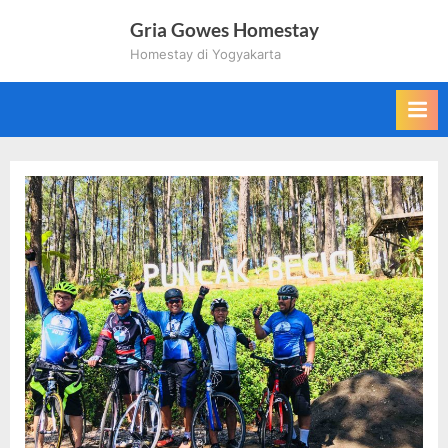
Skip
Gria Gowes Homestay
to
Homestay di Yogyakarta
content