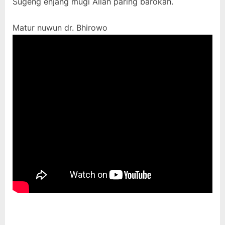
Sugeng enjang mugi Allah paring barokah.
Matur nuwun dr. Bhirowo