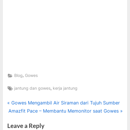
,
Blog
Gowes
Tags:
,
jantung dan gowes
kerja jantung
Post
P
Gowes Mengambil Air Siraman dari Tujuh Sumber
N
r
Amazfit Pace – Membantu Memonitor saat Gowes
navigation
e
e
Leave a Reply
x
v