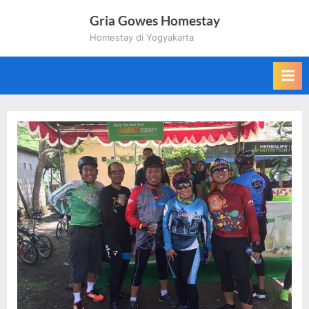
Skip
Gria Gowes Homestay
to
Homestay di Yogyakarta
content