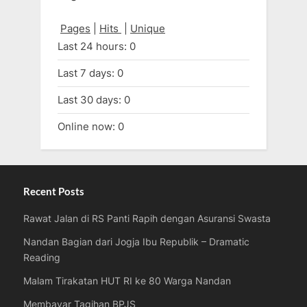
Pages
|
Hits
|
Unique
Last 24 hours:
0
Last 7 days:
0
Last 30 days:
0
Online now: 0
Recent Posts
Rawat Jalan di RS Panti Rapih dengan Asuransi Swasta
Nandan Bagian dari Jogja Ibu Republik – Dramatic
Reading
Malam Tirakatan HUT RI ke 80 Warga Nandan
Membayar Tagihan BPJS