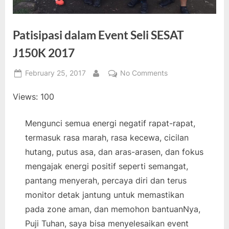
Patisipasi dalam Event Seli SESAT
J150K 2017
Posted
on
February 25, 2017
No Comments
By
on
Patisipasi
Views: 100
dalam
Event
Seli
Mengunci semua energi negatif rapat-rapat,
SESAT
termasuk rasa marah, rasa kecewa, cicilan
J150K
hutang, putus asa, dan aras-arasen, dan fokus
2017
mengajak energi positif seperti semangat,
pantang menyerah, percaya diri dan terus
monitor detak jantung untuk memastikan
pada zone aman, dan memohon bantuanNya,
Puji Tuhan, saya bisa menyelesaikan event