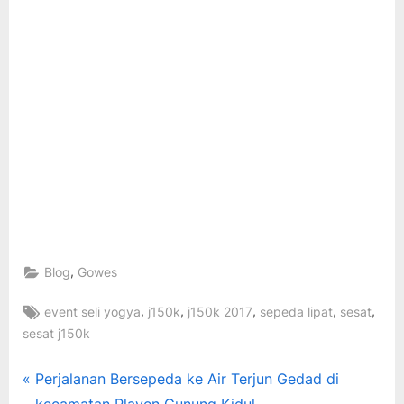
,
Blog
Gowes
Tags:
,
,
,
,
,
event seli yogya
j150k
j150k 2017
sepeda lipat
sesat
sesat j150k
Post
P
Perjalanan Bersepeda ke Air Terjun Gedad di
r
kecamatan Playen Gunung Kidul