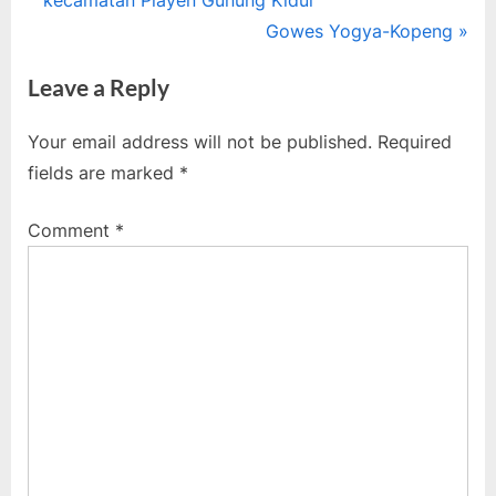
navigation
e
N
Gowes Yogya-Kopeng
v
e
Leave a Reply
i
x
o
t
Your email address will not be published.
Required
u
P
fields are marked
*
s
o
P
s
Comment
*
o
t
s
:
t
: