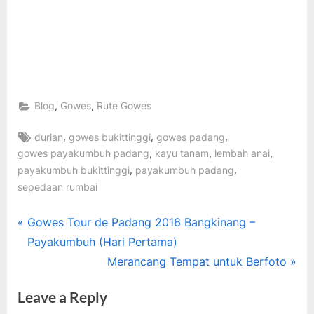
,
,
Blog
Gowes
Rute Gowes
Tags:
,
,
,
durian
gowes bukittinggi
gowes padang
,
,
,
gowes payakumbuh padang
kayu tanam
lembah anai
,
,
payakumbuh bukittinggi
payakumbuh padang
sepedaan rumbai
Post
P
Gowes Tour de Padang 2016 Bangkinang –
r
Payakumbuh (Hari Pertama)
navigation
e
N
Merancang Tempat untuk Berfoto
v
e
Leave a Reply
i
x