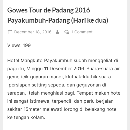
Gowes Tour de Padang 2016
Payakumbuh-Padang (Hari ke dua)
Posted
on
December 18, 2016
1 Comment
By
on
Gowes
Views: 199
Tour
de
Padang
Hotel Mangkuto Payakumbuh sudah menggeliat di
2016
pagi itu, Minggu 11 Desember 2016. Suara-suara air
Payakumbuh-
gemericik guyuran mandi, kluthak-kluthik suara
Padang
persiapan setting sepeda, dan geguyonan di
(Hari
ke
sarapan, telah menghiasi pagi. Tempat makan hotel
dua)
ini sangat istimewa, terpencil dan perlu berjalan
sekitar 15meter melewati lorong di belakang hotel
ke tengah kolam.