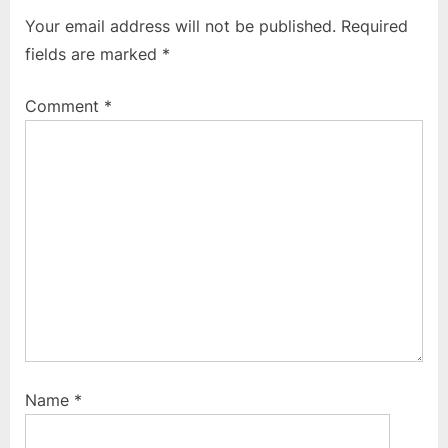
o
t
Your email address will not be published.
Required
u
P
fields are marked
*
s
o
P
s
Comment
*
o
t
s
:
t
:
Name
*