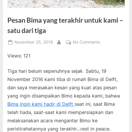
Pesan Bima yang terakhir untuk kami –
satu dari tiga
Posted
on
November 25, 2016
No Comments
By
on
Pesan
Views: 121
Bima
yang
terakhir
Tiga hari belum sepenuhnya sejak Sabtu, 19
untuk
November 2016 kami tiba di rumah Bima di Delft,
kami
dan saya merasakan kesan yang kuat atas pesan
–
yang ingin disampaikan Bimo kepada kami, bahwa
satu
dari
Bima ingin kami hadir di Delft
saat ini, saat Bima
tiga
telah tiada, saat-saat kami mempersiapkan dan
melaksanakan acara mengantar Bimo ke
peristirahatannya yang terakhir…rest in peace.