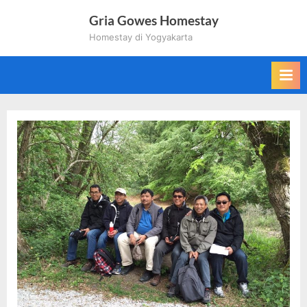
Skip
Gria Gowes Homestay
to
Homestay di Yogyakarta
content