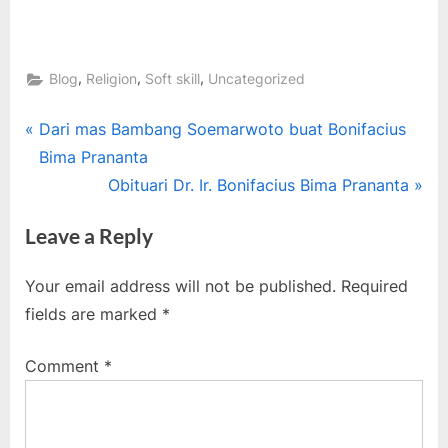
,
,
,
Blog
Religion
Soft skill
Uncategorized
Post
P
Dari mas Bambang Soemarwoto buat Bonifacius
r
Bima Prananta
navigation
e
N
Obituari Dr. Ir. Bonifacius Bima Prananta
v
e
Leave a Reply
i
x
o
t
Your email address will not be published.
Required
u
P
fields are marked
*
s
o
P
s
Comment
*
o
t
s
:
t