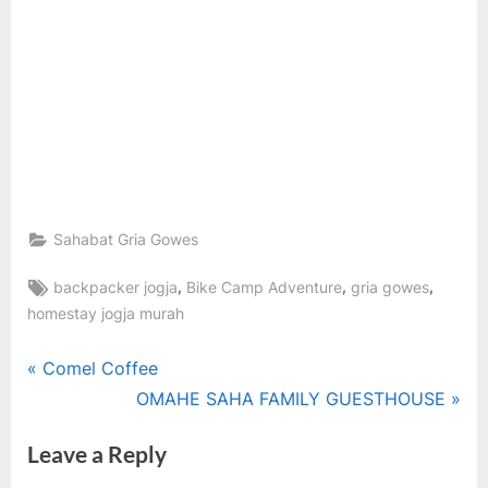
Sahabat Gria Gowes
Tags:
,
,
,
backpacker jogja
Bike Camp Adventure
gria gowes
homestay jogja murah
Post
P
Comel Coffee
r
N
OMAHE SAHA FAMILY GUESTHOUSE
navigation
e
e
Leave a Reply
v
x