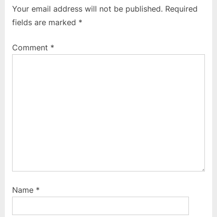
i
t
Your email address will not be published.
Required
o
P
fields are marked
*
u
o
s
s
Comment
*
P
t
o
:
s
t
:
Name
*