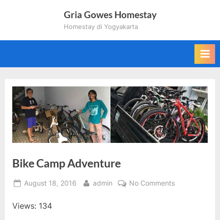
Skip
Gria Gowes Homestay
to
Homestay di Yogyakarta
content
Bike Camp Adventure
Posted
By
on
August 18, 2016
admin
No Comments
on
Bike
Views: 134
Camp
Adventure