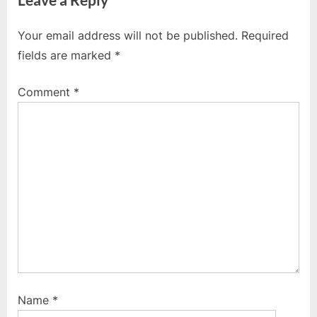
e
x
v
t
Your email address will not be published.
Required
i
P
fields are marked
*
o
o
u
s
Comment
*
s
t
P
:
o
s
t
:
Name
*