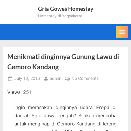
Skip
Gria Gowes Homestay
to
Homestay di Yogyakarta
content
Menikmati dinginnya Gunung Lawu di
Cemoro Kandang
Posted
By
on
July 10, 2016
admin
No Comments
on
Menikmati
Views: 251
dinginnya
Gunung
Lawu
Ingin merasakan dinginnya udara Eropa di
di
daerah Solo Jawa Tengah? Silakan mencoba
Cemoro
untuk menginap di Cemoro Kandang di lereng
Kandang