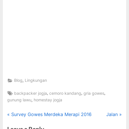
,
Blog
Lingkungan
Tags:
,
,
,
backpacker jogja
cemoro kandang
gria gowes
,
gunung lawu
homestay jogja
Post
P
N
Survey Gowes Merdeka Merapi 2016
Jalan
r
e
navigation
Leave a Reply