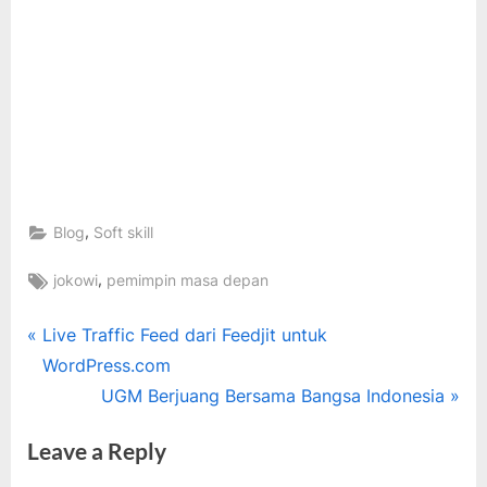
,
Blog
Soft skill
Tags:
,
jokowi
pemimpin masa depan
Post
P
Live Traffic Feed dari Feedjit untuk
r
WordPress.com
navigation
e
N
UGM Berjuang Bersama Bangsa Indonesia
v
e
Leave a Reply
i
x
o
t