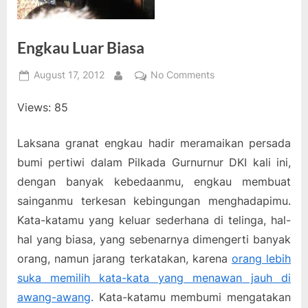
Engkau Luar Biasa
Posted
on
August 17, 2012
No Comments
By
on
Engkau
Views: 85
Luar
Biasa
Laksana granat engkau hadir meramaikan persada
bumi pertiwi dalam Pilkada Gurnurnur DKI kali ini,
dengan banyak kebedaanmu, engkau membuat
sainganmu terkesan kebingungan menghadapimu.
Kata-katamu yang keluar sederhana di telinga, hal-
hal yang biasa, yang sebenarnya dimengerti banyak
orang, namun jarang terkatakan, karena
orang lebih
suka memilih kata-kata yang menawan jauh di
awang-awang
. Kata-katamu membumi mengatakan