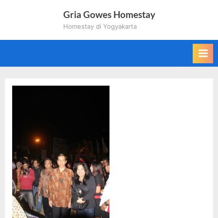
Skip
Gria Gowes Homestay
to
Homestay di Yogyakarta
content