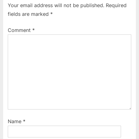
Your email address will not be published.
Required
u
P
fields are marked
*
s
o
P
s
Comment
*
o
t
s
:
t
:
Name
*