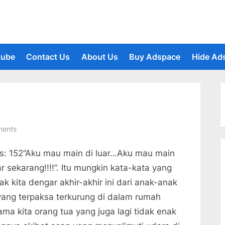
tube
Contact Us
About Us
Buy Adspace
Hide Ad
le
u
on
ents
Asap
s: 152“Aku mau main di luar…Aku mau main
dan
Anak
ar sekarang!!!!”. Itu mungkin kata-kata yang
k kita dengar akhir-akhir ini dari anak-anak
 yang terpaksa terkurung di dalam rumah
ama kita orang tua yang juga lagi tidak enak