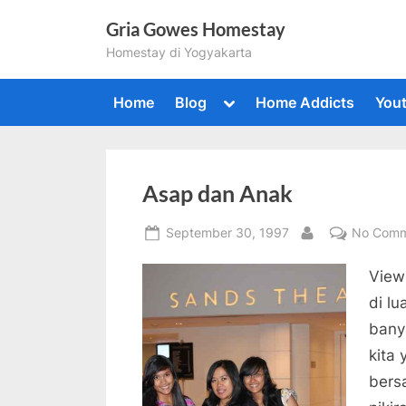
Skip
Gria Gowes Homestay
to
Homestay di Yogyakarta
content
Toggle
Home
Blog
Home Addicts
You
sub-
menu
Togg
sub-
Asap dan Anak
men
Posted
September 30, 1997
No Comm
By
on
View
di lu
banya
kita
bers