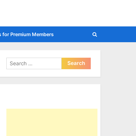
s for Premium Members
Toggle
search
form
Search
for: