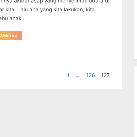
rannya akibat asap yang menyelimuti udara di
ar kita. Lalu apa yang kita lakukan, kita
tahu anak…
“Asap
d More
»
dan
Anak”
1
…
126
127