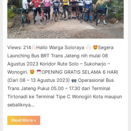
Sukoharjo
Wonogiri
Views: 214
Hallo Warga Soloraya
Segera
Launching Bus BRT Trans Jateng nih mulai 08
Agustus 2023 Koridor Rute Solo – Sukoharjo –
Wonogiri.
OPENING GRATIS SELAMA 6 HARI
(Dari 08 – 13 Agustus 2023)
Operasional Bus
Trans Jateng Pukul 05.00 – 17.30 dari Terminal
Tirtonadi ke Terminal Tipe C Wonogiri Kota maupun
sebaliknya…
“Bus
Read More
»
BRT
Trans