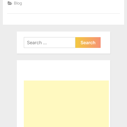
Jateng
Blog
Solo-
Sukoharjo-
Wonogiri”
Search
for: