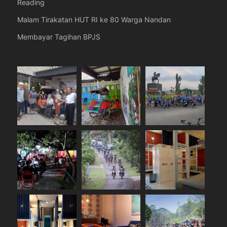
Reading
Malam Tirakatan HUT RI ke 80 Warga Nandan
Membayar Tagihan BPJS