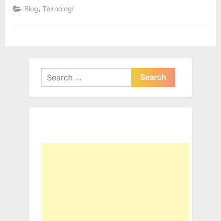
dengan
,
Blog
Teknologi
Email”
Search
for: