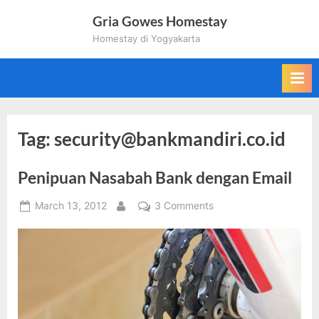
Skip
Gria Gowes Homestay
to
Homestay di Yogyakarta
content
Tag:
security@bankmandiri.co.id
Penipuan Nasabah Bank dengan Email
Posted
on
March 13, 2012
3 Comments
By
on
Penipuan
Nasabah
Bank
dengan
Email