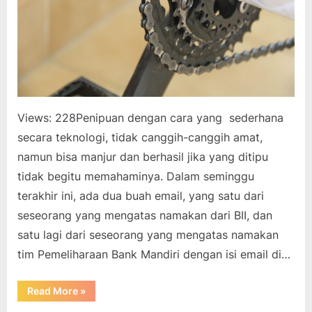
Views: 228Penipuan dengan cara yang sederhana
secara teknologi, tidak canggih-canggih amat,
namun bisa manjur dan berhasil jika yang ditipu
tidak begitu memahaminya. Dalam seminggu
terakhir ini, ada dua buah email, yang satu dari
seseorang yang mengatas namakan dari BII, dan
satu lagi dari seseorang yang mengatas namakan
tim Pemeliharaan Bank Mandiri dengan isi email di…
“Penipuan
Read More
»
Nasabah
Bank