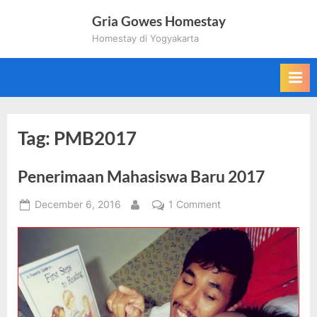
Skip
Gria Gowes Homestay
to
Homestay di Yogyakarta
content
Tag:
PMB2017
Penerimaan Mahasiswa Baru 2017
Posted
on
December 6, 2016
1 Comment
By
on
Penerimaan
Mahasiswa
Baru
2017