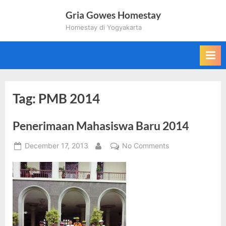
Skip
Gria Gowes Homestay
to
Homestay di Yogyakarta
content
Tag:
PMB 2014
Penerimaan Mahasiswa Baru 2014
Posted
on
December 17, 2013
No Comments
By
on
Penerimaan
Mahasiswa
Baru
2014