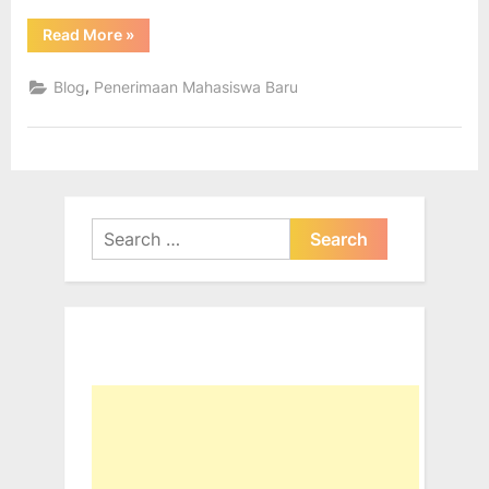
“Penerimaan
Read More
»
Mahasiswa
Baru
2014”
,
Blog
Penerimaan Mahasiswa Baru
Search
for: