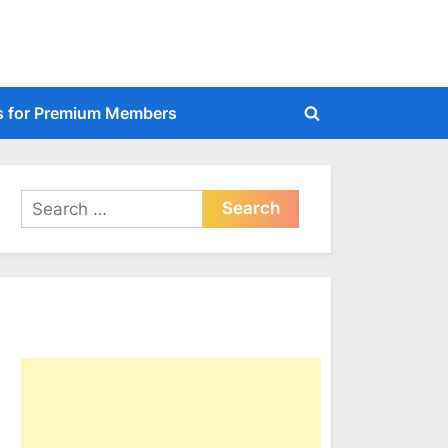
s for Premium Members
Toggle
search
form
Search
for: