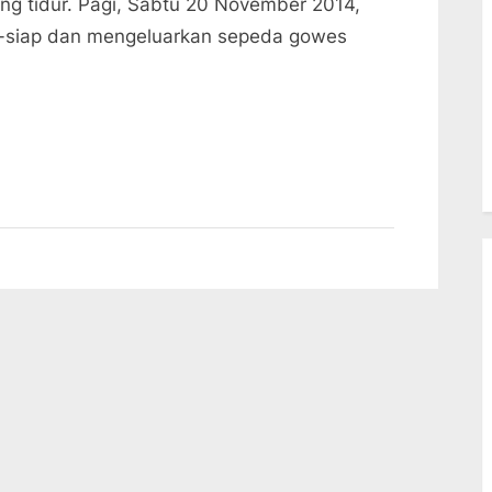
sung tidur. Pagi, Sabtu 20 November 2014,
Glagah-
p-siap dan mengeluarkan sepeda gowes
Bantul-
Yogya