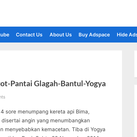
tube
Contact Us
About Us
Buy Adspace
Hide Ad
le
u
ot-Pantai Glagah-Bantul-Yogya
on
nts
Gowes
14 sore menumpang kereta api Bima,
Yogya-
Pantai
n disertai angin yang menumbangkan
Congot-
dan menyebabkan kemacetan. Tiba di Yogya
Pantai