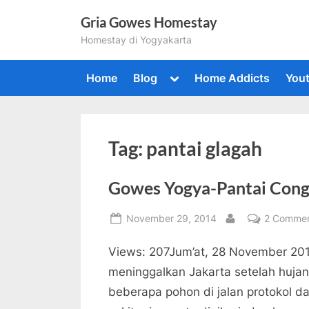
Skip
Gria Gowes Homestay
to
Homestay di Yogyakarta
content
Toggle
Home
Blog
Home Addicts
You
sub-
menu
Togg
sub-
Tag:
pantai glagah
men
Gowes Yogya-Pantai Cong
Posted
November 29, 2014
2 Comme
By
on
Views: 207Jum’at, 28 November 20
meninggalkan Jakarta setelah huja
beberapa pohon di jalan protokol 