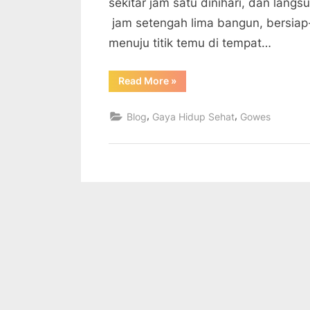
sekitar jam satu dinihari, dan lang
jam setengah lima bangun, bersia
menuju titik temu di tempat…
“Gowes
Read More
»
Yogya-
Pantai
Congot-
,
,
Blog
Gaya Hidup Sehat
Gowes
Pantai
Glagah-
Bantul-
Yogya”