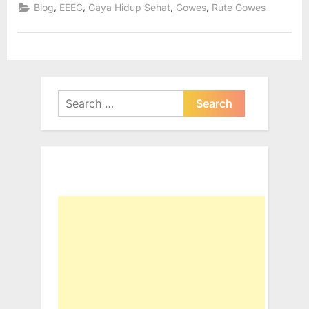
Mangunan,
,
,
,
,
Blog
EEEC
Gaya Hidup Sehat
Gowes
Rute Gowes
Puncak
Becici,
Cinomati”
Search
for: