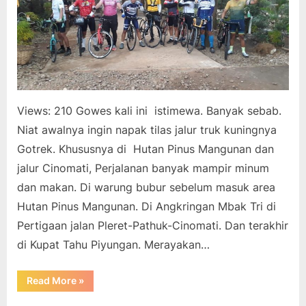
Becici,
Cinomati
Views: 210 Gowes kali ini istimewa. Banyak sebab.
Niat awalnya ingin napak tilas jalur truk kuningnya
Gotrek. Khususnya di Hutan Pinus Mangunan dan
jalur Cinomati, Perjalanan banyak mampir minum
dan makan. Di warung bubur sebelum masuk area
Hutan Pinus Mangunan. Di Angkringan Mbak Tri di
Pertigaan jalan Pleret-Pathuk-Cinomati. Dan terakhir
di Kupat Tahu Piyungan. Merayakan…
“Gowes
Read More
»
“Tilik
Gotrek”