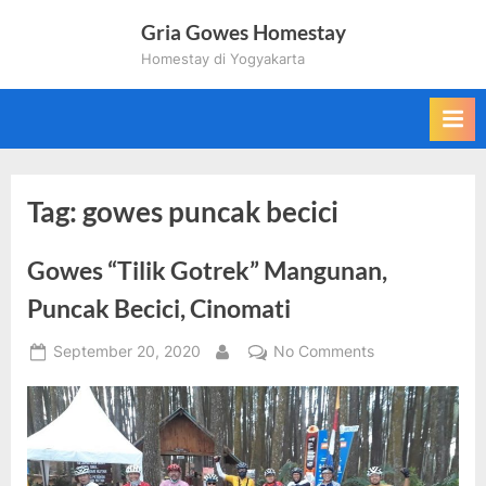
Skip
Gria Gowes Homestay
to
Homestay di Yogyakarta
content
Tag:
gowes puncak becici
Gowes “Tilik Gotrek” Mangunan,
Puncak Becici, Cinomati
Posted
on
September 20, 2020
No Comments
By
on
Gowes
“Tilik
Gotrek”
Mangunan,
Puncak