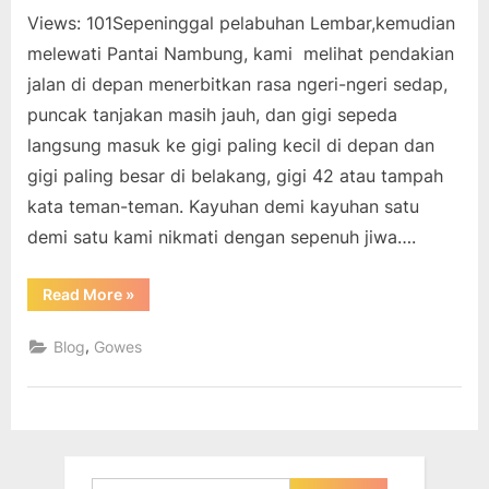
Views: 101Sepeninggal pelabuhan Lembar,kemudian
melewati Pantai Nambung, kami melihat pendakian
jalan di depan menerbitkan rasa ngeri-ngeri sedap,
puncak tanjakan masih jauh, dan gigi sepeda
langsung masuk ke gigi paling kecil di depan dan
gigi paling besar di belakang, gigi 42 atau tampah
kata teman-teman. Kayuhan demi kayuhan satu
demi satu kami nikmati dengan sepenuh jiwa….
“Menikmati
Read More
»
Pantai
Nambung
Lombok
,
Blog
Gowes
dari
ketinggian”