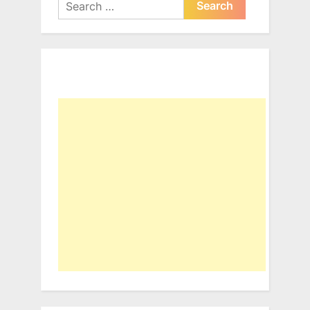
Search
for: