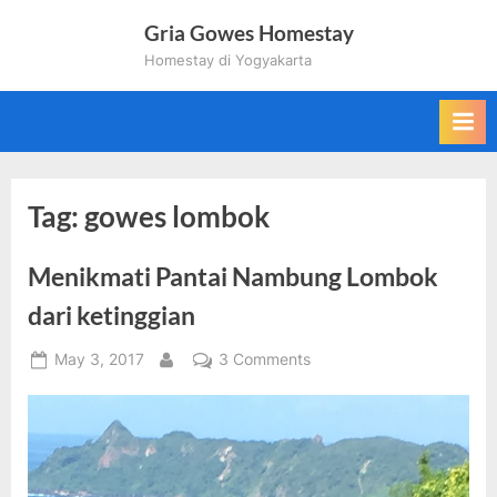
Skip
Gria Gowes Homestay
to
Homestay di Yogyakarta
content
Tag:
gowes lombok
Menikmati Pantai Nambung Lombok
dari ketinggian
Posted
on
May 3, 2017
3 Comments
By
on
Menikmati
Pantai
Nambung
Lombok
dari