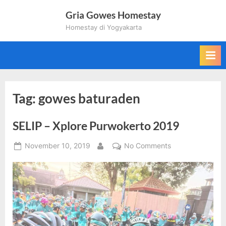
Skip
Gria Gowes Homestay
to
Homestay di Yogyakarta
content
Tag:
gowes baturaden
SELIP – Xplore Purwokerto 2019
Posted
on
November 10, 2019
No Comments
By
on
SELIP
–
Xplore
Purwokerto
2019