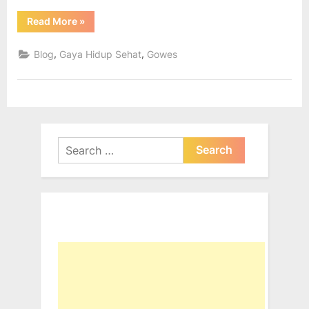
“SELIP
Read More
»
–
Xplore
Purwokerto
,
,
Blog
Gaya Hidup Sehat
Gowes
2019”
Search
for: