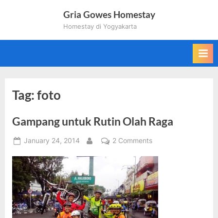
Skip
Gria Gowes Homestay
to
Homestay di Yogyakarta
content
Tag:
foto
Gampang untuk Rutin Olah Raga
Posted
on
January 24, 2014
2 Comments
By
on
Gampang
untuk
Rutin
Olah
Raga