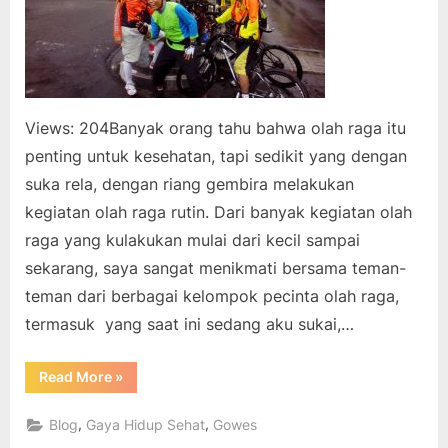
Views: 204Banyak orang tahu bahwa olah raga itu
penting untuk kesehatan, tapi sedikit yang dengan
suka rela, dengan riang gembira melakukan
kegiatan olah raga rutin. Dari banyak kegiatan olah
raga yang kulakukan mulai dari kecil sampai
sekarang, saya sangat menikmati bersama teman-
teman dari berbagai kelompok pecinta olah raga,
termasuk yang saat ini sedang aku sukai,…
“Gampang
Read More
»
untuk
Rutin
Olah
,
,
Blog
Gaya Hidup Sehat
Gowes
Raga”