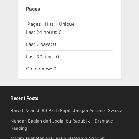
Pages
Pages
|
Hits
|
Unique
Last 24 hours:
0
Last 7 days:
0
Last 30 days:
0
Online now: 0
Recent Posts
Rawat Jalan di RS Panti Rapih dengan Asuransi Swasta
Nandan Bagian dari Jogja Ibu Republik – Dramatic
Reading
Malam Tirakatan HUT RI ke 80 Warga Nandan