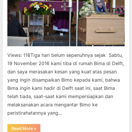
Kami
–
Dua
dari
Tiga
Views: 118Tiga hari belum sepenuhnya sejak Sabtu,
19 November 2016 kami tiba di rumah Bima di Delft,
dan saya merasakan kesan yang kuat atas pesan
yang ingin disampaikan Bimo kepada kami, bahwa
Bima ingin kami hadir di Delft saat ini, saat Bima
telah tiada, saat-saat kami mempersiapkan dan
melaksanakan acara mengantar Bimo ke
peristirahatannya yang…
“Pesan
Read More
»