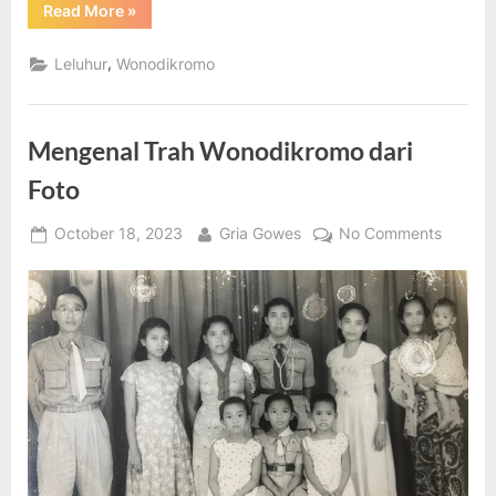
“Makam
Read More
»
Karang
Anyar,
Aglik
,
Leluhur
Wonodikromo
–
Trah
Wonodikromo”
Mengenal Trah Wonodikromo dari
Foto
Posted
By
on
October 18, 2023
Gria Gowes
No Comments
on
Mengen
Trah
Wonodi
dari
Foto