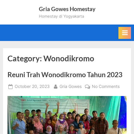
Skip
Gria Gowes Homestay
to
Homestay di Yogyakarta
content
Category:
Wonodikromo
Reuni Trah Wonodikromo Tahun 2023
Posted
By
on
October 20, 2023
Gria Gowes
No Comments
on
Reuni
Trah
Wonodi
Tahun
2023