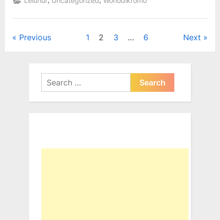
,
,
Leluhur
Uncategorized
Wonodikromo
Foto”
Posts
Previous
1
2
3
…
6
Next
pagination
Search
for: