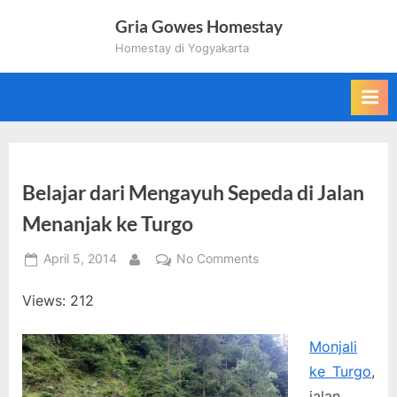
Skip
Gria Gowes Homestay
to
Homestay di Yogyakarta
content
Belajar dari Mengayuh Sepeda di Jalan
Menanjak ke Turgo
Posted
on
April 5, 2014
No Comments
By
on
Belajar
Views: 212
dari
Mengayuh
Sepeda
Monjali
di
ke Turgo
,
Jalan
jalan