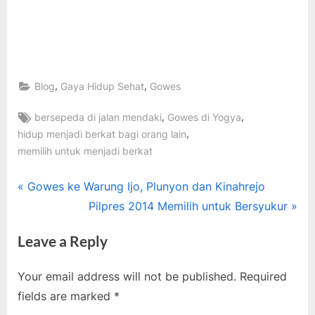
,
,
Blog
Gaya Hidup Sehat
Gowes
Tags:
,
,
bersepeda di jalan mendaki
Gowes di Yogya
,
hidup menjadi berkat bagi orang lain
memilih untuk menjadi berkat
Post
P
Gowes ke Warung Ijo, Plunyon dan Kinahrejo
r
N
Pilpres 2014 Memilih untuk Bersyukur
navigation
e
e
Leave a Reply
v
x
i
t
Your email address will not be published.
Required
o
P
fields are marked
*
u
o