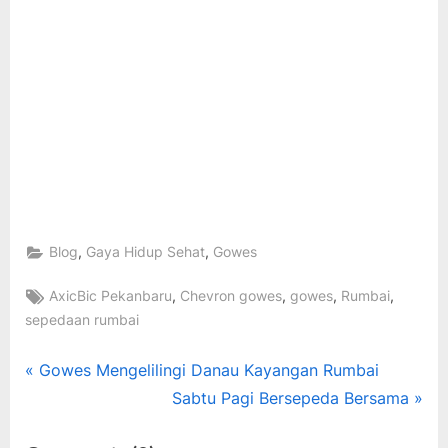
,
,
Blog
Gaya Hidup Sehat
Gowes
Tags:
,
,
,
,
AxicBic Pekanbaru
Chevron gowes
gowes
Rumbai
sepedaan rumbai
Post
P
Gowes Mengelilingi Danau Kayangan Rumbai
r
N
Sabtu Pagi Bersepeda Bersama
navigation
e
e