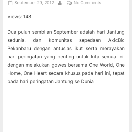
Posted
on
September 29, 2012
No Comments
By
on
One
Views: 148
World,
One
Home,
Dua puluh sembilan September adalah hari Jantung
One
sedunia, dan komunitas sepedaan AxicBic
Heart
Pekanbaru dengan antusias ikut serta merayakan
hari peringatan yang penting untuk kita semua ini,
dengan melakukan gowes bersama One World, One
Home, One Heart secara khusus pada hari ini, tepat
pada hari peringatan Jantung se Dunia