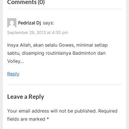
on
Comments
(0)
v
x
“One
i
t
o
P
World,
Fedrizal Dj
says:
u
o
One
September 29, 2012 at 4:30 pm
s
s
Home,
P
t
Insya Allah, akan selalu Gowes, minimal setiap
One
o
:
sabtu, disamping routinlainya Badminton dan
Heart”
s
Volley…
t
Reply
:
Leave a Reply
Your email address will not be published.
Required
fields are marked
*